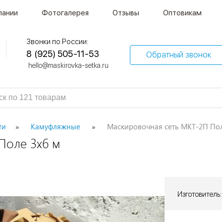
пании
Фотогалерея
Отзывы
Оптовикам
Звонки по России:
8 (925) 505-11-53
Обратный звонок
hello@maskirovka-setka.ru
ти
Камуфляжные
Маскировочная сеть МКТ-2П Пол
Поле 3х6 м
Изготовитель: