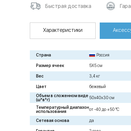
Быстрая доставка
Гар
Характеристики
Аксесс
Страна
Россия
Размер ячеек
5Х5 см
Вес
3,4 кг
Цвет
бежевый
Объем в сложенном виде
50х40х30 см
(ш*в*г)
Температурный диапазон
от -40 до +50 °C
использования
Сетевая основа
да