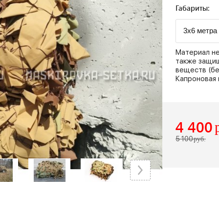
Габариты:
Материал не
также защищ
веществ (бе
Капроновая 
4 400
5 100
руб.