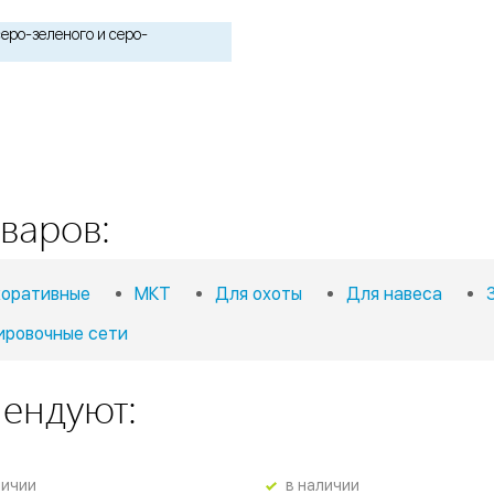
еро-зеленого и серо-
варов:
оративные
МКТ
Для охоты
Для навеса
ировочные сети
мендуют:
личии
в наличии