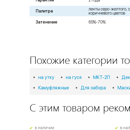
Гарантия
2 года
ленты серо-желтого, с
Палитра
коричневого цветов
Затенение
65%-70%
Похожие категории то
на утку
на гуся
МКТ-2П
Дек
Камуфляжные
Для забора
Маск
С этим товаром реко
в наличии
в на