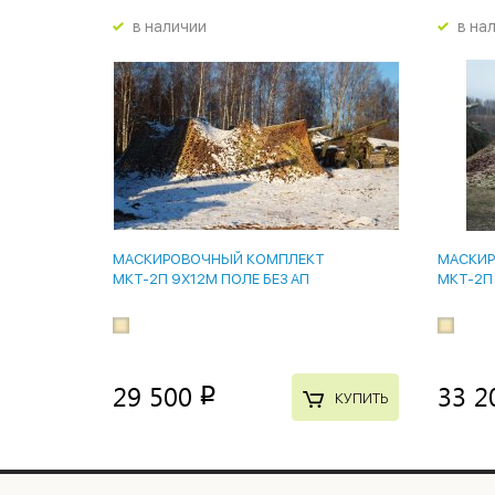
в наличии
в на
МАСКИРОВОЧНЫЙ КОМПЛЕКТ
МАСКИР
МКТ-2П 9Х12М ПОЛЕ БЕЗ АП
МКТ-2П
29 500
33 2
p
КУПИТЬ